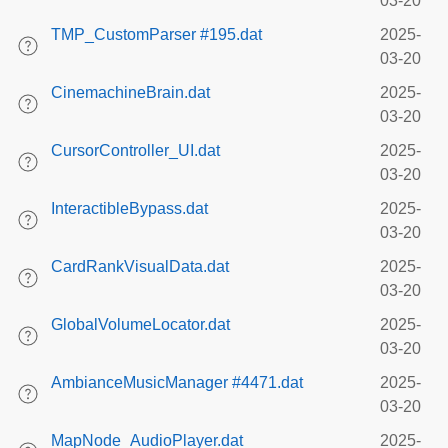
03-20
TMP_CustomParser #195.dat
2025-
03-20
CinemachineBrain.dat
2025-
03-20
CursorController_UI.dat
2025-
03-20
InteractibleBypass.dat
2025-
03-20
CardRankVisualData.dat
2025-
03-20
GlobalVolumeLocator.dat
2025-
03-20
AmbianceMusicManager #4471.dat
2025-
03-20
MapNode_AudioPlayer.dat
2025-