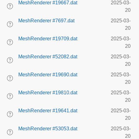
MeshRenderer #19667.dat
2025-03-
20
MeshRenderer #7697.dat
2025-03-
20
MeshRenderer #19709.dat
2025-03-
20
MeshRenderer #52082.dat
2025-03-
20
MeshRenderer #19690.dat
2025-03-
20
MeshRenderer #19810.dat
2025-03-
20
MeshRenderer #19641.dat
2025-03-
20
MeshRenderer #53053.dat
2025-03-
20