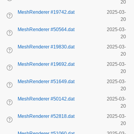
20
MeshRenderer #19742.dat
2025-03-
20
MeshRenderer #50564.dat
2025-03-
20
MeshRenderer #19830.dat
2025-03-
20
MeshRenderer #19692.dat
2025-03-
20
MeshRenderer #51649.dat
2025-03-
20
MeshRenderer #50142.dat
2025-03-
20
MeshRenderer #52818.dat
2025-03-
20
MeshRenderer #51060.dat
2025-03-