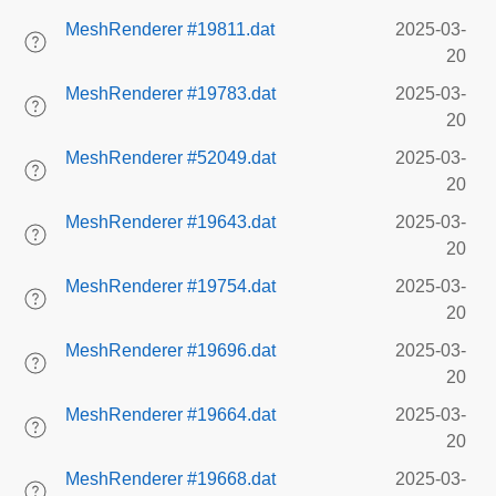
MeshRenderer #19811.dat
2025-03-
20
MeshRenderer #19783.dat
2025-03-
20
MeshRenderer #52049.dat
2025-03-
20
MeshRenderer #19643.dat
2025-03-
20
MeshRenderer #19754.dat
2025-03-
20
MeshRenderer #19696.dat
2025-03-
20
MeshRenderer #19664.dat
2025-03-
20
MeshRenderer #19668.dat
2025-03-