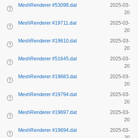
MeshRenderer #53098.dat
2025-03-
20
MeshRenderer #19711.dat
2025-03-
20
MeshRenderer #19610.dat
2025-03-
20
MeshRenderer #51645.dat
2025-03-
20
MeshRenderer #19683.dat
2025-03-
20
MeshRenderer #19794.dat
2025-03-
20
MeshRenderer #19697.dat
2025-03-
20
MeshRenderer #19694.dat
2025-03-
20