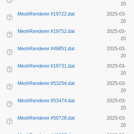
20
MeshRenderer #19722.dat
2025-03-
20
MeshRenderer #19752.dat
2025-03-
20
MeshRenderer #49851.dat
2025-03-
20
MeshRenderer #19731.dat
2025-03-
20
MeshRenderer #53254.dat
2025-03-
20
MeshRenderer #53474.dat
2025-03-
20
MeshRenderer #50728.dat
2025-03-
20