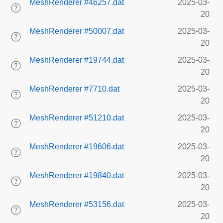
MeshRenderer #46257.dat
2025-03-
20
MeshRenderer #50007.dat
2025-03-
20
MeshRenderer #19744.dat
2025-03-
20
MeshRenderer #7710.dat
2025-03-
20
MeshRenderer #51210.dat
2025-03-
20
MeshRenderer #19606.dat
2025-03-
20
MeshRenderer #19840.dat
2025-03-
20
MeshRenderer #53156.dat
2025-03-
20