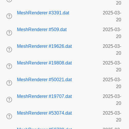
20
MeshRenderer #3391.dat
2025-03-
20
MeshRenderer #509.dat
2025-03-
20
MeshRenderer #19626.dat
2025-03-
20
MeshRenderer #19808.dat
2025-03-
20
MeshRenderer #50021.dat
2025-03-
20
MeshRenderer #19707.dat
2025-03-
20
MeshRenderer #53074.dat
2025-03-
20