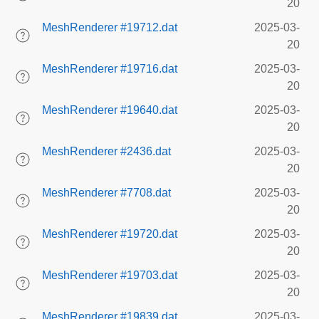
20
MeshRenderer #19712.dat
2025-03-
20
MeshRenderer #19716.dat
2025-03-
20
MeshRenderer #19640.dat
2025-03-
20
MeshRenderer #2436.dat
2025-03-
20
MeshRenderer #7708.dat
2025-03-
20
MeshRenderer #19720.dat
2025-03-
20
MeshRenderer #19703.dat
2025-03-
20
MeshRenderer #19839.dat
2025-03-