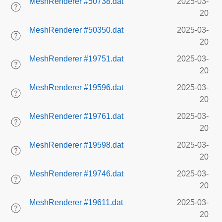
MeshRenderer #50738.dat
2025-03-
20
MeshRenderer #50350.dat
2025-03-
20
MeshRenderer #19751.dat
2025-03-
20
MeshRenderer #19596.dat
2025-03-
20
MeshRenderer #19761.dat
2025-03-
20
MeshRenderer #19598.dat
2025-03-
20
MeshRenderer #19746.dat
2025-03-
20
MeshRenderer #19611.dat
2025-03-
20