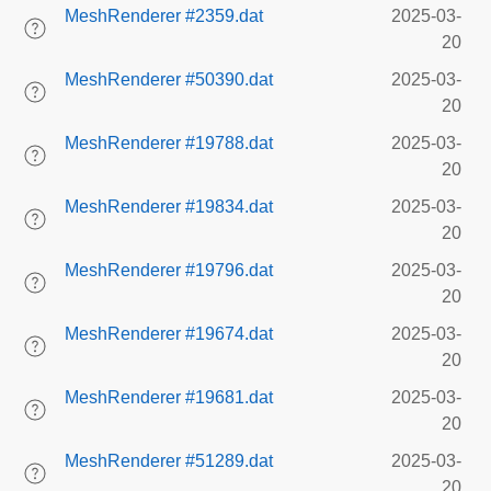
MeshRenderer #2359.dat
2025-03-
20
MeshRenderer #50390.dat
2025-03-
20
MeshRenderer #19788.dat
2025-03-
20
MeshRenderer #19834.dat
2025-03-
20
MeshRenderer #19796.dat
2025-03-
20
MeshRenderer #19674.dat
2025-03-
20
MeshRenderer #19681.dat
2025-03-
20
MeshRenderer #51289.dat
2025-03-
20