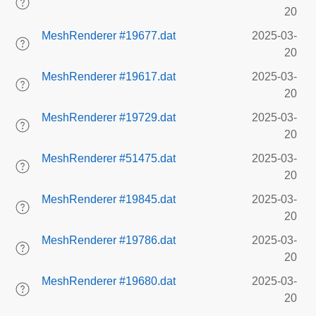
20
MeshRenderer #19677.dat
2025-03-
20
MeshRenderer #19617.dat
2025-03-
20
MeshRenderer #19729.dat
2025-03-
20
MeshRenderer #51475.dat
2025-03-
20
MeshRenderer #19845.dat
2025-03-
20
MeshRenderer #19786.dat
2025-03-
20
MeshRenderer #19680.dat
2025-03-
20