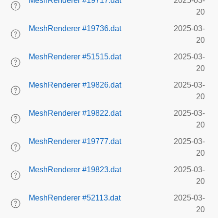
MeshRenderer #19717.dat
2025-03-
20
MeshRenderer #19736.dat
2025-03-
20
MeshRenderer #51515.dat
2025-03-
20
MeshRenderer #19826.dat
2025-03-
20
MeshRenderer #19822.dat
2025-03-
20
MeshRenderer #19777.dat
2025-03-
20
MeshRenderer #19823.dat
2025-03-
20
MeshRenderer #52113.dat
2025-03-
20