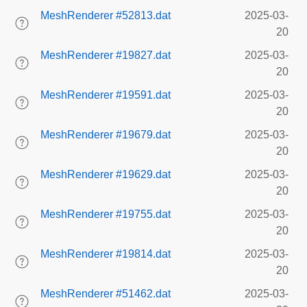
MeshRenderer #52813.dat
2025-03-
20
MeshRenderer #19827.dat
2025-03-
20
MeshRenderer #19591.dat
2025-03-
20
MeshRenderer #19679.dat
2025-03-
20
MeshRenderer #19629.dat
2025-03-
20
MeshRenderer #19755.dat
2025-03-
20
MeshRenderer #19814.dat
2025-03-
20
MeshRenderer #51462.dat
2025-03-